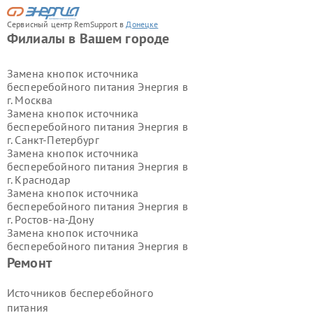
Сервисный центр RemSupport в
Донецке
Филиалы в Вашем городе
Замена кнопок источника
бесперебойного питания Энергия в
г.
Москва
Замена кнопок источника
бесперебойного питания Энергия в
г.
Санкт-Петербург
Замена кнопок источника
бесперебойного питания Энергия в
г.
Краснодар
Замена кнопок источника
бесперебойного питания Энергия в
г.
Ростов-на-Дону
Замена кнопок источника
бесперебойного питания Энергия в
г.
Нижний Новгород
Ремонт
Замена кнопок источника
бесперебойного питания Энергия в
Источников бесперебойного
г.
Новосибирск
питания
Замена кнопок источника