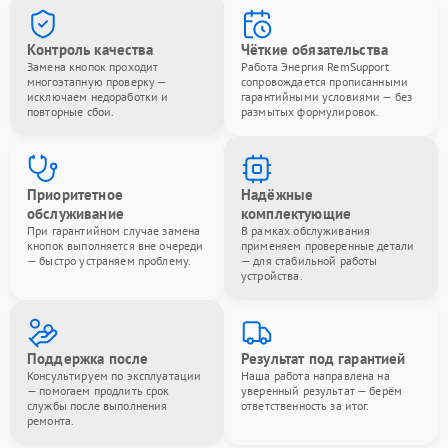
Контроль качества
Чёткие обязательства
Замена кнопок проходит
Работа Энергия RemSupport
многоэтапную проверку —
сопровождается прописанными
исключаем недоработки и
гарантийными условиями — без
повторные сбои.
размытых формулировок.
Приоритетное
Надёжные
обслуживание
комплектующие
При гарантийном случае замена
В рамках обслуживания
кнопок выполняется вне очереди
применяем проверенные детали
— быстро устраняем проблему.
— для стабильной работы
устройства.
Поддержка после
Результат под гарантией
Консультируем по эксплуатации
Наша работа направлена на
— помогаем продлить срок
уверенный результат — берём
службы после выполнения
ответственность за итог.
ремонта.