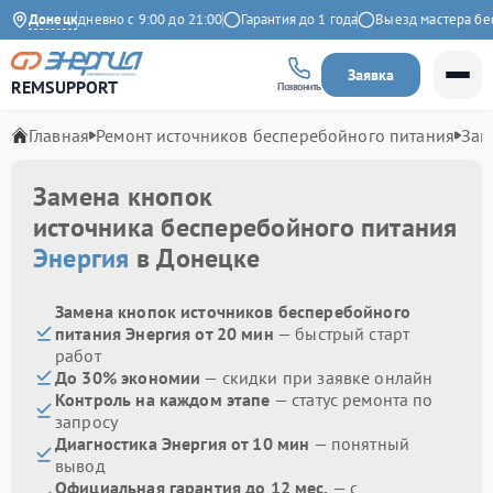
екс
Донецк
Ежедневно с 9:00 до 21:00
Гарантия до 1 года
Выезд мастера беспл
Заявка
REMSUPPORT
Позвонить
Главная
Ремонт источников бесперебойного питания
Зам
Замена кнопок
источника бесперебойного питания
Энергия
в Донецке
Замена кнопок источников бесперебойного
питания Энергия от 20 мин
— быстрый старт
работ
До 30% экономии
— скидки при заявке онлайн
Контроль на каждом этапе
— статус ремонта по
запросу
Диагностика Энергия от 10 мин
— понятный
вывод
Официальная гарантия до 12 мес.
— с