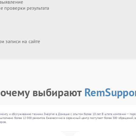
 выявление
 проверки результата
и записи на сайте
очему выбирают
RemSuppo
монту и обслуживанию техники Энергия в Донецке с опытом более 10 лет. В штате компании — поря
 выполнено более 12 000 ремонтов. Ежемесячно в сервисный центр поступает более 300 обращений, 
еров.