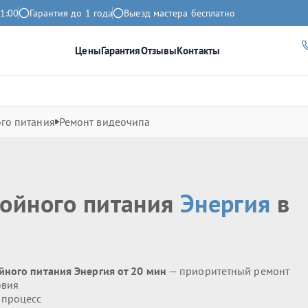
1:00
Гарантия до 1 года
Выезд мастера бесплатно
Цены
Гарантия
Отзывы
Контакты
го питания
Ремонт видеочипа
бойного питания
Энергия
в
йного питания Энергия от 20 мин
— приоритетный ремонт
овия
 процесс