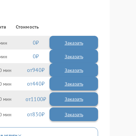
нта
Стоимость
0
Заказать
0
Заказать
940
0
440
0
1100
0
830
0
се услуги