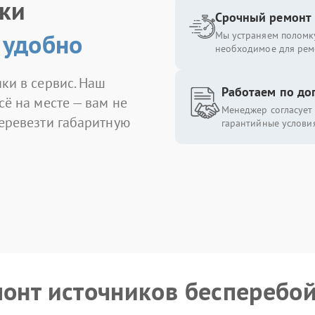
ики
Срочный ремонт
 удобно
Мы устраняем поломку
необходимое для рем
ки в сервис. Наш
Работаем по до
сё на месте — вам не
Менеджер согласует 
перевезти габаритную
гарантийные условия
монт источников бесперебо