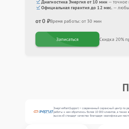
Диагностика Энергия от 10 мин
— точное
Официальная гарантия до 12 мес.
— любые
от 0 ₽
Время работы: от 30 мин
Записаться
Скидка 20% пр
П
ЭнергияRemSupport — современный сервисный центр по ре
работы к нам обратились более 10 000 клиентов, а также
высокий стандарт качества благодаря квалификации маст