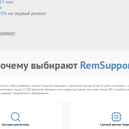
 15 мин
а
20%
на первый ремонт
 ремонт
очему выбирают
RemSuppo
монту и обслуживанию техники Энергия в Донецке с практикой свыше 10 лет. В штате компании — 
выполнено свыше 12 000 ремонтов. Ежемесячно в сервисный центр поступает более 300 устройств, в
ьзованию современного оборудования.
Быстрая диагностика
Срочный ремонт Энер