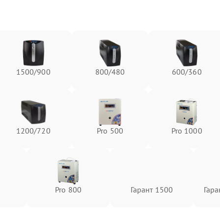
1500/900
800/480
600/360
1200/720
Pro 500
Pro 1000
0
Pro 800
Гарант 1500
Гара