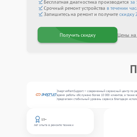
Бесплатная диагностика производится
за
Срочный ремонт устройства
в течении час
Запишитесь на ремонт и получите
скидку 
Получить скидку
Цены на
П
ЭнергияRemSupport — современный сервисный центр по ре
время работы обслужено более 10 000 клиентов, а также 
предлагаем стабильный уровень сервиса благодаря испол
13+
лет опыта в ремонте техники