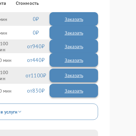
нта
Стоимость
0
Заказать
0
Заказать
100
940
440
0
100
1100
830
0
се услуги