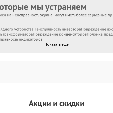
которые мы устраняем
жи на неисправность экрана, могут иметь более серьезные п
ядного устройства
Неисправность инвертора
Повреждение вх
ь трансформатора
Повреждение конденсаторов
Поломка пред
правность индикаторов
Показать еще
Акции и скидки