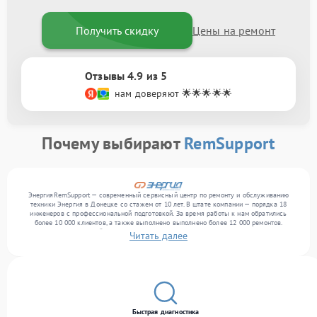
Получить скидку
Цены на ремонт
Отзывы 4.9 из 5
нам доверяют 🌟🌟🌟🌟🌟
Почему выбирают
RemSupport
ЭнергияRemSupport — современный сервисный центр по ремонту и обслуживанию
техники Энергия в Донецке со стажем от 10 лет. В штате компании — порядка 18
инженеров с профессиональной подготовкой. За время работы к нам обратились
более 10 000 клиентов, а также выполнено выполнено более 12 000 ремонтов.
Ежемесячно в сервисный центр поступает свыше 300 единиц техники, включая , , . Мы
Читать далее
выполняем ремонт различного уровня сложности и гарантируем высокое качество
обслуживания благодаря использованию современного оборудования.
Быстрая диагностика