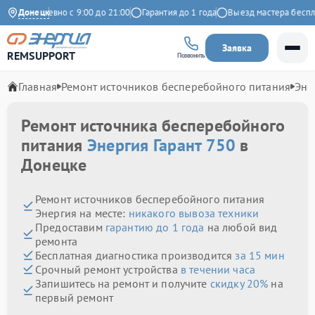
Ежедневно с 9:00 до 21:00
Донецк
Гарантия до 1 года
Выезд мастера бесплатн
Заявка
REMSUPPORT
Позвонить
Главная
Ремонт источников бесперебойного питания
Эне
Ремонт источника бесперебойного
питания
Энергия Гарант 750
в
Донецке
Ремонт источников бесперебойного питания
Энергия на месте:
никакого вывоза техники
Предоставим
гарантию до 1 года
на любой вид
ремонта
Бесплатная диагностика производится
за 15 мин
Срочный ремонт устройства
в течении часа
Запишитесь на ремонт и получите
скидку 20%
на
первый ремонт